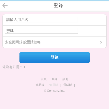
登錄
安全提問(未設置請忽略)
登錄
還沒有註冊？
首頁
|
登錄
|
註冊
簡易版
|
觸屏版
|
電腦版
|
© Comsenz Inc.