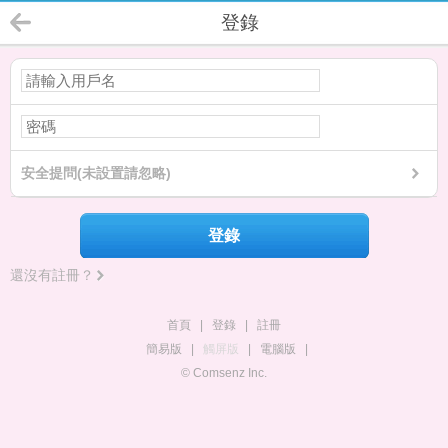
登錄
安全提問(未設置請忽略)
登錄
還沒有註冊？
首頁
|
登錄
|
註冊
簡易版
|
觸屏版
|
電腦版
|
© Comsenz Inc.