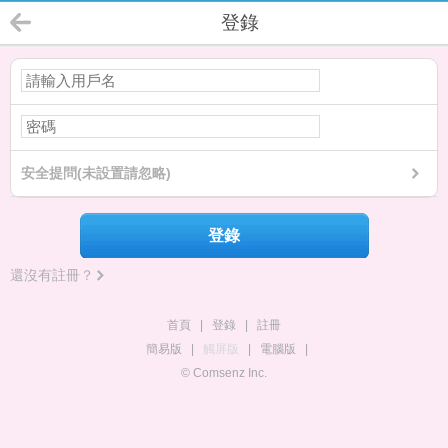
登錄
安全提問(未設置請忽略)
登錄
還沒有註冊？
首頁
|
登錄
|
註冊
簡易版
|
觸屏版
|
電腦版
|
© Comsenz Inc.