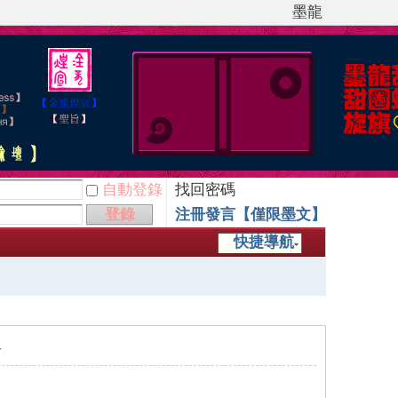
墨龍
自動登錄
找回密碼
登錄
注冊發言【僅限墨文】
快捷導航
子