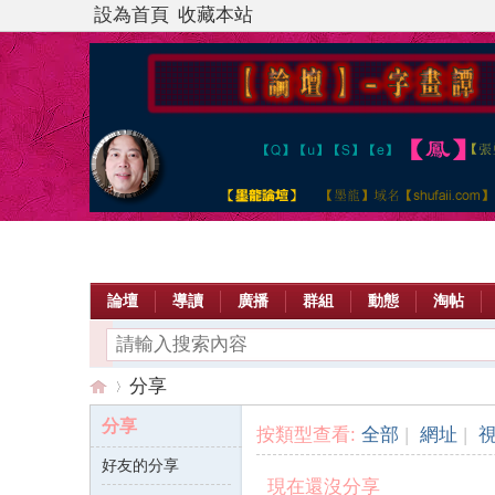
設為首頁
收藏本站
論壇
導讀
廣播
群組
動態
淘帖
分享
分享
按類型查看:
全部
|
網址
|
好友的分享
【
›
現在還沒分享