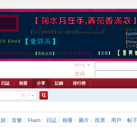
用戶名
密碼
日誌
相冊
分享
記錄
排行榜
帖子
搜
視頻
|
音樂
|
Flash
|
日誌
|
相冊
|
圖片
|
投票
|
用戶
|
帖
索