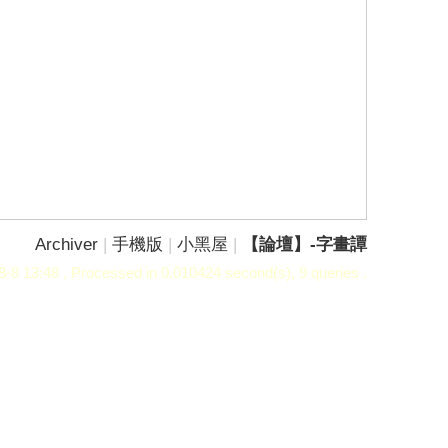
Archiver
|
手機版
|
小黑屋
|
【論壇】-字畫譚
-8 13:48
, Processed in 0.010424 second(s), 9 queries .