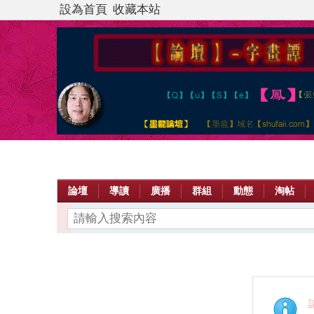
設為首頁
收藏本站
論壇
導讀
廣播
群組
動態
淘帖