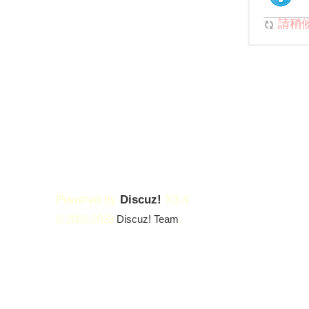
請稍候.
Powered by
Discuz!
X3.4
© 2001-2023
Discuz! Team
.