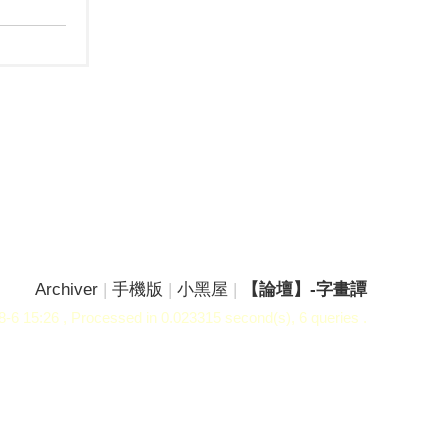
Archiver
|
手機版
|
小黑屋
|
【論壇】-字畫譚
-6 15:26
, Processed in 0.023315 second(s), 6 queries .