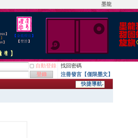
墨龍
自動登錄
找回密碼
登錄
注冊發言【僅限墨文】
快捷導航