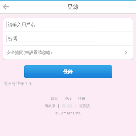
登錄
安全提問(未設置請忽略)
登錄
還沒有註冊？
首頁
|
登錄
|
註冊
簡易版
|
觸屏版
|
電腦版
|
© Comsenz Inc.