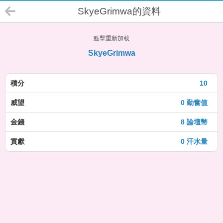
SkyeGrimwa的資料
點擊重新加載
SkyeGrimwa
積分
10
威望
0 勤奮值
金錢
8 論壇幣
貢獻
0 汗水量