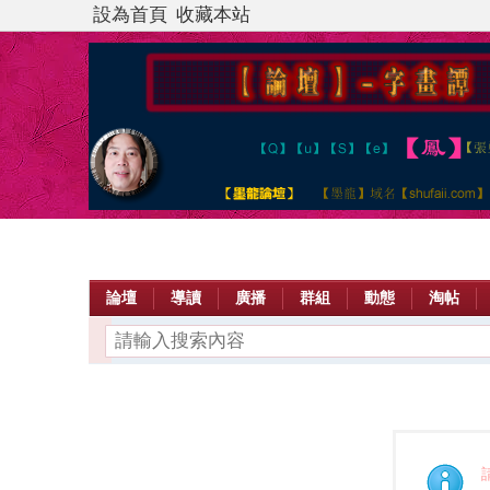
設為首頁
收藏本站
論壇
導讀
廣播
群組
動態
淘帖