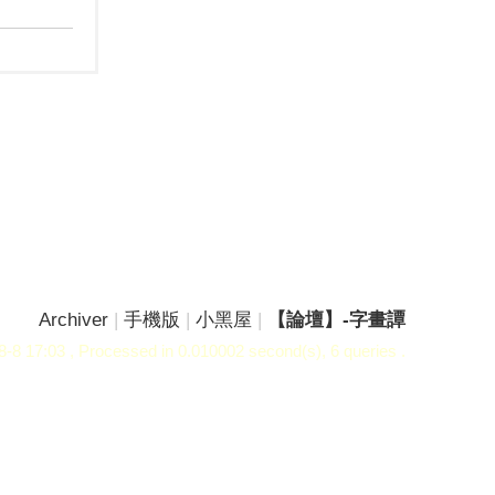
Archiver
|
手機版
|
小黑屋
|
【論壇】-字畫譚
-8 17:03
, Processed in 0.010002 second(s), 6 queries .