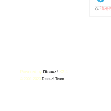
請稍候.
Powered by
Discuz!
X3.4
© 2001-2023
Discuz! Team
.