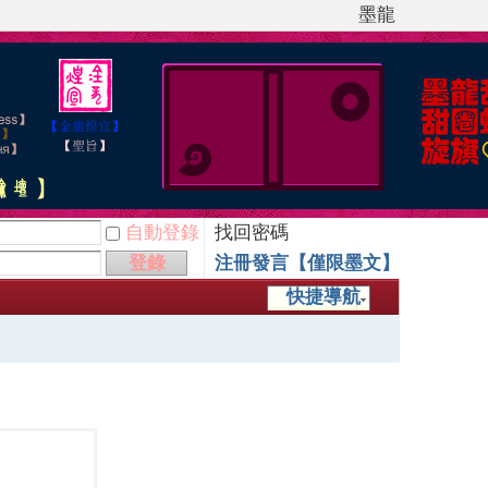
墨龍
自動登錄
找回密碼
登錄
注冊發言【僅限墨文】
快捷導航