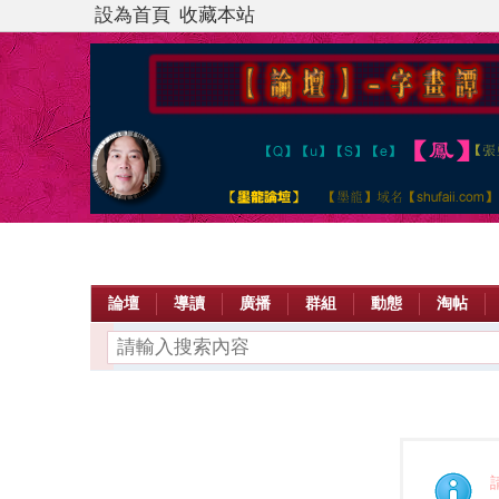
設為首頁
收藏本站
論壇
導讀
廣播
群組
動態
淘帖