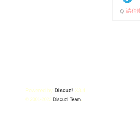
請稍候.
Powered by
Discuz!
X3.4
© 2001-2023
Discuz! Team
.