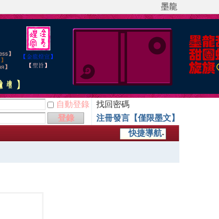
墨龍
自動登錄
找回密碼
登錄
注冊發言【僅限墨文】
快捷導航