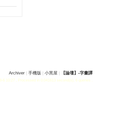
Archiver
|
手機版
|
小黑屋
|
【論壇】-字畫譚
-6 10:27
, Processed in 0.041613 second(s), 6 queries .