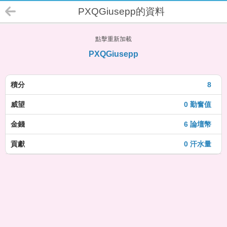
PXQGiusepp的資料
點擊重新加載
PXQGiusepp
積分
8
威望
0 勤奮值
金錢
6 論壇幣
貢獻
0 汗水量