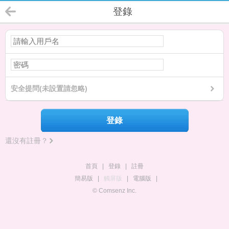
登錄
安全提問(未設置請忽略)
登錄
還沒有註冊？
首頁
|
登錄
|
註冊
簡易版
|
觸屏版
|
電腦版
|
© Comsenz Inc.