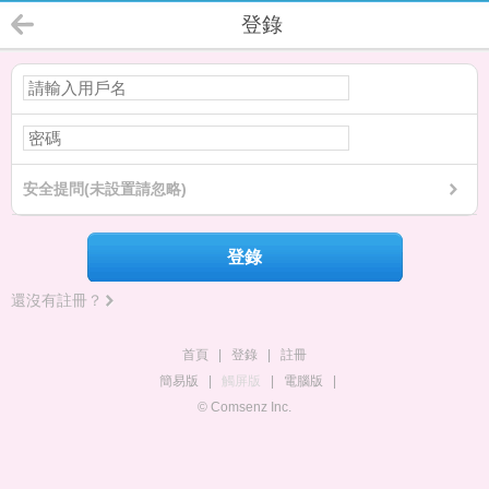
登錄
安全提問(未設置請忽略)
登錄
還沒有註冊？
首頁
|
登錄
|
註冊
簡易版
|
觸屏版
|
電腦版
|
© Comsenz Inc.