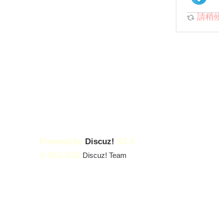
請稍候.
Powered by
Discuz!
X3.4
© 2001-2023
Discuz! Team
.