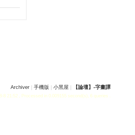
Archiver
|
手機版
|
小黑屋
|
【論壇】-字畫譚
-8 21:52
, Processed in 0.009155 second(s), 6 queries .