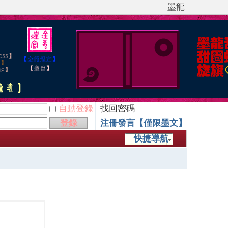
墨龍
自動登錄
找回密碼
登錄
注冊發言【僅限墨文】
快捷導航