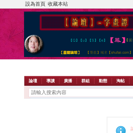
設為首頁
收藏本站
論壇
導讀
廣播
群組
動態
淘帖