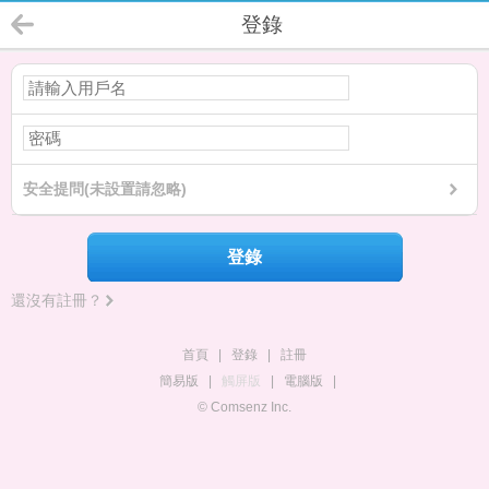
登錄
安全提問(未設置請忽略)
登錄
還沒有註冊？
首頁
|
登錄
|
註冊
簡易版
|
觸屏版
|
電腦版
|
© Comsenz Inc.