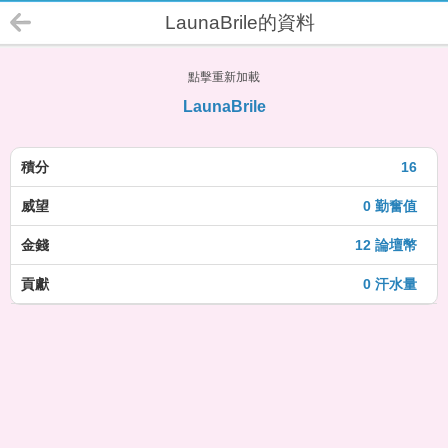
LaunaBrile的資料
點擊重新加載
LaunaBrile
積分
16
威望
0 勤奮值
金錢
12 論壇幣
貢獻
0 汗水量