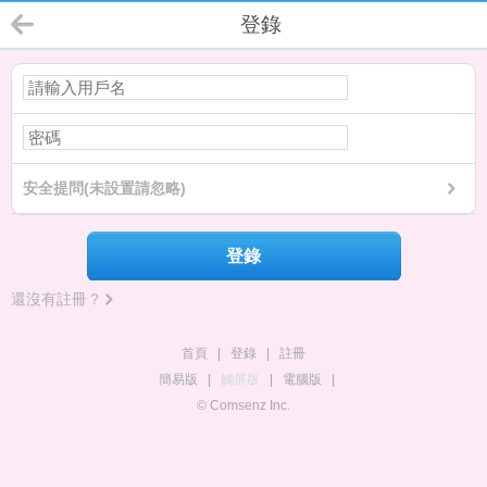
登錄
安全提問(未設置請忽略)
登錄
還沒有註冊？
首頁
|
登錄
|
註冊
簡易版
|
觸屏版
|
電腦版
|
© Comsenz Inc.