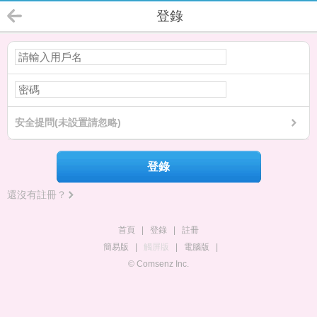
登錄
安全提問(未設置請忽略)
登錄
還沒有註冊？
首頁
|
登錄
|
註冊
簡易版
|
觸屏版
|
電腦版
|
© Comsenz Inc.