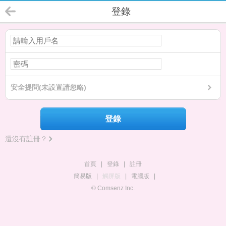
登錄
安全提問(未設置請忽略)
登錄
還沒有註冊？
首頁
|
登錄
|
註冊
簡易版
|
觸屏版
|
電腦版
|
© Comsenz Inc.