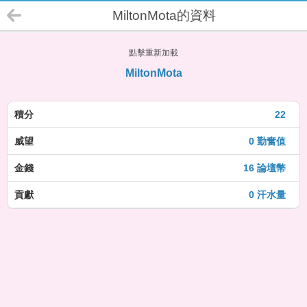
MiltonMota的資料
點擊重新加載
MiltonMota
積分
22
威望
0 勤奮值
金錢
16 論壇幣
貢獻
0 汗水量