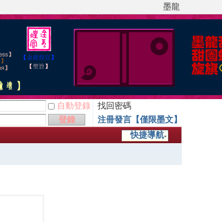
墨龍
自動登錄
找回密碼
登錄
注冊發言【僅限墨文】
快捷導航