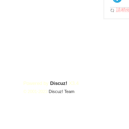
請稍候.
Powered by
Discuz!
X3.4
© 2001-2023
Discuz! Team
.