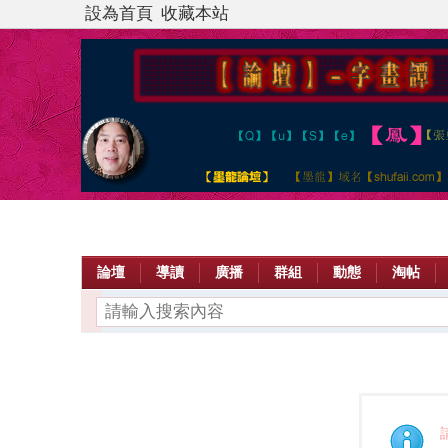
設為首頁
收藏本站
論壇
導讀
廣播
群組
動態
淘帖