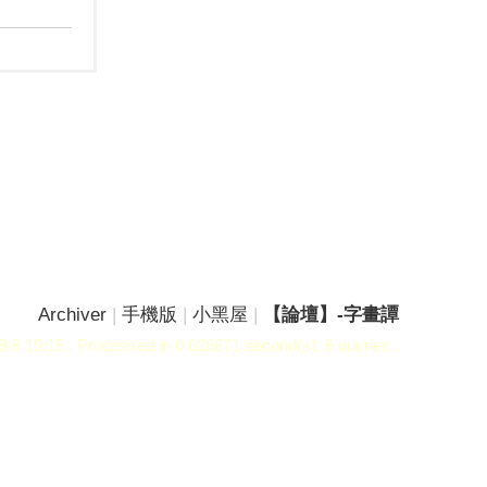
Archiver
|
手機版
|
小黑屋
|
【論壇】-字畫譚
-6 19:15
, Processed in 0.028671 second(s), 6 queries .