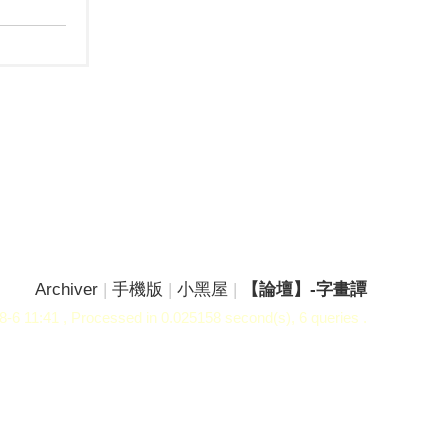
Archiver
|
手機版
|
小黑屋
|
【論壇】-字畫譚
-6 11:41
, Processed in 0.025158 second(s), 6 queries .