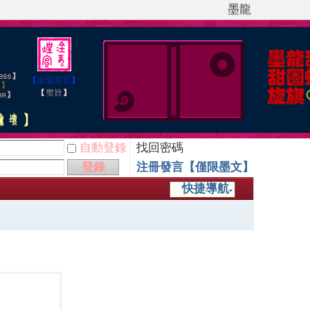
墨龍
自動登錄
找回密碼
登錄
注冊發言【僅限墨文】
快捷導航