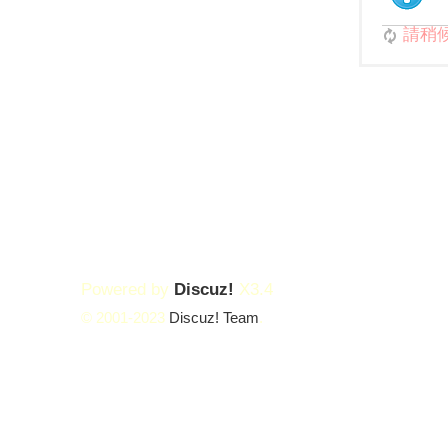
請稍候.
Powered by
Discuz!
X3.4
© 2001-2023
Discuz! Team
.