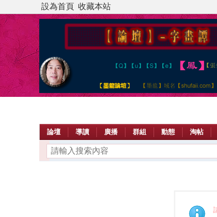
設為首頁
收藏本站
論壇
導讀
廣播
群組
動態
淘帖