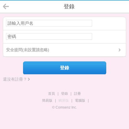
登錄
安全提問(未設置請忽略)
登錄
還沒有註冊？
首頁
|
登錄
|
註冊
簡易版
|
觸屏版
|
電腦版
|
© Comsenz Inc.