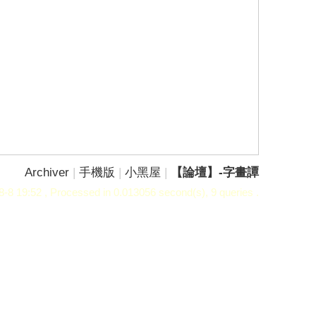
Archiver
|
手機版
|
小黑屋
|
【論壇】-字畫譚
-8 19:52
, Processed in 0.013056 second(s), 9 queries .