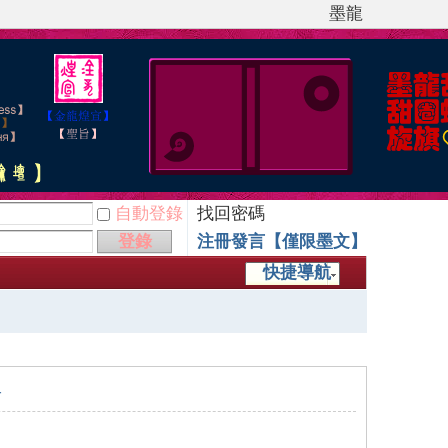
墨龍
自動登錄
找回密碼
登錄
注冊發言【僅限墨文】
快捷導航
子