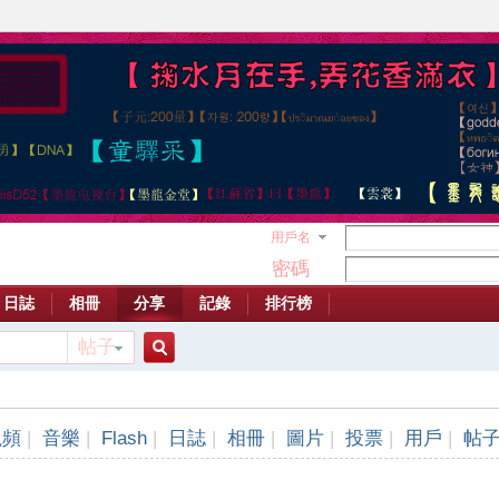
用戶名
密碼
日誌
相冊
分享
記錄
排行榜
帖子
搜
視頻
|
音樂
|
Flash
|
日誌
|
相冊
|
圖片
|
投票
|
用戶
|
帖
索