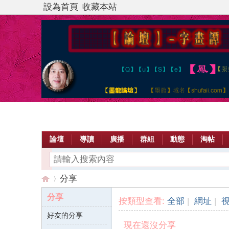
設為首頁
收藏本站
論壇
導讀
廣播
群組
動態
淘帖
分享
分享
按類型查看:
全部
|
網址
|
好友的分享
【
›
現在還沒分享