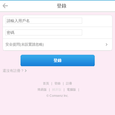
登錄
安全提問(未設置請忽略)
登錄
還沒有註冊？
首頁
|
登錄
|
註冊
簡易版
|
觸屏版
|
電腦版
|
© Comsenz Inc.