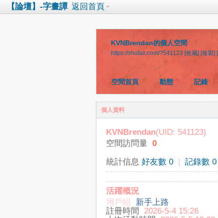
【論壇】-字畫譚
返回首頁
KVNBrendan的個人空間
https://shufaii.com/?541123
[收藏]
[複製]
空間首頁
動態
記錄
個人資料
KVNBrendan
(UID: 541123)
空間訪問量
0
統計信息
好友數 0
|
記錄數 0
活躍概況
用戶組
新手上路
註冊時間
2026-5-4 15:26