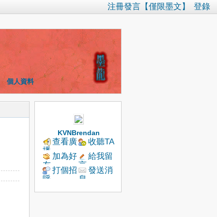
注冊發言【僅限墨文】
登錄
個人資料
KVNBrendan
查看廣
收聽TA
播
加為好
給我留
友
言
打個招
發送消
呼
息