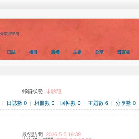
[分享]
[RSS]
日誌
相冊
廣播
主題
分享
留言板
郵箱狀態
未驗證
|
日誌數 0
|
相冊數 0
|
回帖數 0
|
主題數 6
|
分享數 0
最後訪問
2026-5-5 19:39