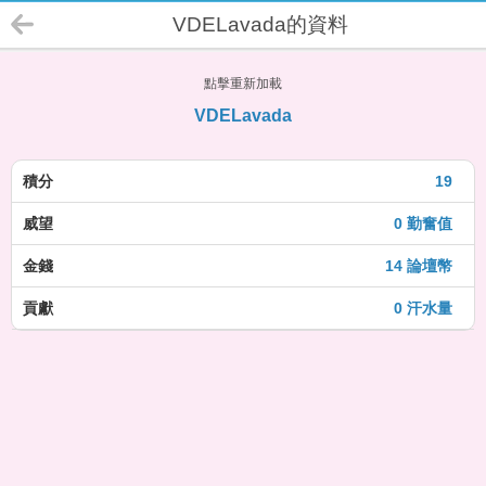
VDELavada的資料
點擊重新加載
VDELavada
積分
19
威望
0 勤奮值
金錢
14 論壇幣
貢獻
0 汗水量