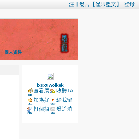
注冊發言【僅限墨文】
登錄
個人資料
ixuxuwoikek
查看廣
收聽TA
播
加為好
給我留
友
言
打個招
發送消
呼
息