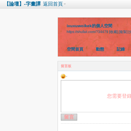
【論壇】-字畫譚
返回首頁
ixuxuwoikek的個人空間
https://shufaii.com/?34479
[收藏]
[複製]
[
空間首頁
動態
記錄
留言板
您需要登
留言