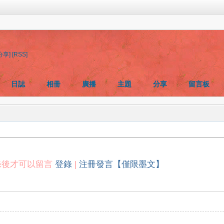
分享]
[RSS]
日誌
相冊
廣播
主題
分享
留言板
錄後才可以留言
登錄
|
注冊發言【僅限墨文】