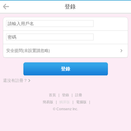
登錄
安全提問(未設置請忽略)
登錄
還沒有註冊？
首頁
|
登錄
|
註冊
簡易版
|
觸屏版
|
電腦版
|
© Comsenz Inc.