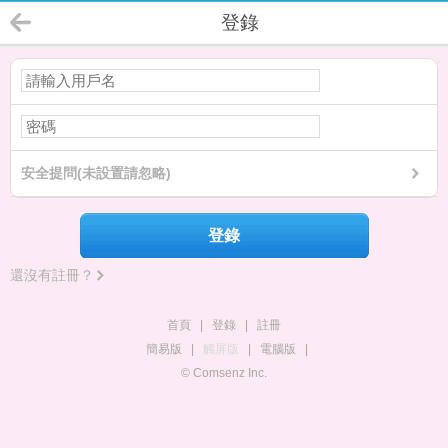
登錄
安全提問(未設置請忽略)
登錄
還沒有註冊？
首頁
|
登錄
|
註冊
簡易版
|
觸屏版
|
電腦版
|
© Comsenz Inc.