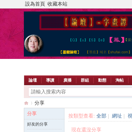
設為首頁
收藏本站
論壇
導讀
廣播
群組
動態
淘帖
分享
分享
按類型查看:
全部
|
網址
|
好友的分享
【
›
現在還沒分享