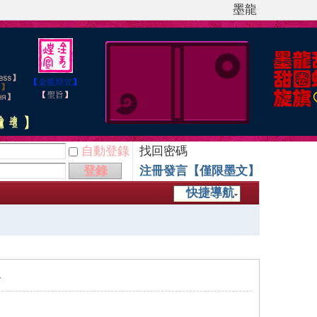
墨龍
自動登錄
找回密碼
登錄
注冊發言【僅限墨文】
快捷導航
子