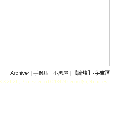
Archiver
|
手機版
|
小黑屋
|
【論壇】-字畫譚
-8 21:21
, Processed in 0.013424 second(s), 9 queries .