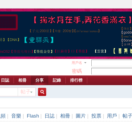
用戶名
密碼
日誌
相冊
分享
記錄
排行榜
帖子
搜
視頻
|
音樂
|
Flash
|
日誌
|
相冊
|
圖片
|
投票
|
用戶
|
帖
索