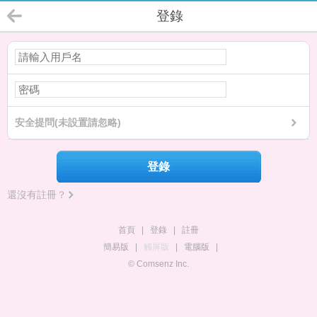
登錄
安全提問(未設置請忽略)
登錄
還沒有註冊？
首頁
|
登錄
|
註冊
簡易版
|
觸屏版
|
電腦版
|
© Comsenz Inc.