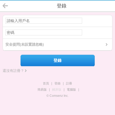
登錄
安全提問(未設置請忽略)
登錄
還沒有註冊？
首頁
|
登錄
|
註冊
簡易版
|
觸屏版
|
電腦版
|
© Comsenz Inc.