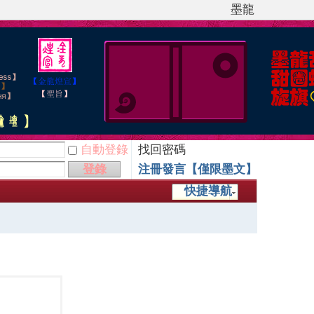
墨龍
自動登錄
找回密碼
登錄
注冊發言【僅限墨文】
快捷導航