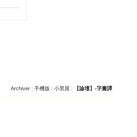
Archiver
|
手機版
|
小黑屋
|
【論壇】-字畫譚
-6 14:21
, Processed in 0.027768 second(s), 6 queries .