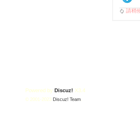
請稍候.
Powered by
Discuz!
X3.4
© 2001-2023
Discuz! Team
.