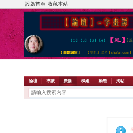
設為首頁
收藏本站
論壇
導讀
廣播
群組
動態
淘帖