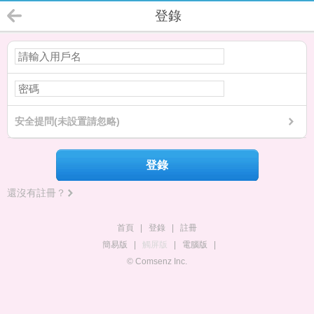
登錄
安全提問(未設置請忽略)
登錄
還沒有註冊？
首頁
|
登錄
|
註冊
簡易版
|
觸屏版
|
電腦版
|
© Comsenz Inc.