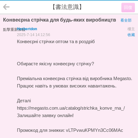
【書法意識】
回復
Конвеєрна стрічка для будь-яких виробництв
看全部
Herbertdon
樓主
點擊重新加載
2025-7-14 14:12:56
收藏
Конвеєрні стрічки оптом та в роздріб
Обираєте якісну конвеєрну стрічку?
Преміальна
конвеєрна стрічка
від виробника Megasto.
Працює навіть в умовах високих навантажень.
Деталі
https://megasto.com.ua/catalog/strichka_konve_rna_/
Залишайте заявку онлайн!
Промокод для знижки: vLTPvwuKPMYn3Cc06MAc