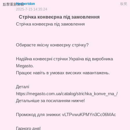
Herbertdon
板凳
點擊重新加載
2025-7-15 14:35:24
Стрічка конвеєрна під замовлення
Стрічка конвеєрна під замовлення
Обираєте якісну конвеєрну стрічку?
Надійна
конвеєрні стрічки Україна
від виробника
Megasto.
Працює навіть в умовах високих навантажень.
Деталі
https://megasto.com.ua/catalog/strichka_konve_rna_/
Детальніше за посиланням нижче!
Промокод для знижки: vLTPvwuKPMYn3Cc06MAc
Гарного дня!