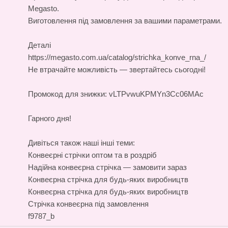
Megasto.
Виготовлення під замовлення за вашими параметрами.
Деталі
https://megasto.com.ua/catalog/strichka_konve_rna_/
Не втрачайте можливість — звертайтесь сьогодні!
Промокод для знижки: vLTPvwuKPMYn3Cc06MAc
Гарного дня!
Дивіться також наші інші теми:
Конвеєрні стрічки оптом та в роздріб
Надійна конвеєрна стрічка — замовити зараз
Конвеєрна стрічка для будь-яких виробництв
Конвеєрна стрічка для будь-яких виробництв
Стрічка конвеєрна під замовлення
f9787_b