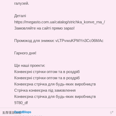
галузей.
Деталі
https://megasto.com.ua/catalog/strichka_konve_rna_/
Замовляйте на сайті прямо зараз!
Промокод для знижки: vLTPvwuKPMYn3Cc06MAc
Гарного дня!
Ще наші проекти:
Конвеєрні стрічки оптом та в роздріб
Конвеєрні стрічки оптом та в роздріб
Конвеєрна стрічка для будь-яких виробництв
Стрічка конвеєрна під замовлення
Конвеєрна стрічка для будь-яких виробництв
9780_df
DavidBIops
#
點擊重新加載
5