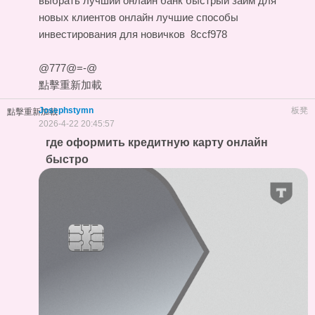
выбрать лучший онлайн банк
быстрый займ для
новых клиентов онлайн
лучшие способы
инвестирования для новичков
8ccf978
@777@=-@
點擊重新加載
Josephstymn
板凳
點擊重新加載
2026-4-22 20:45:57
где оформить кредитную карту онлайн
быстро