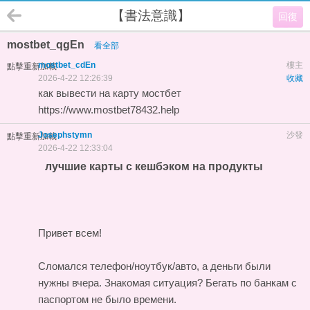
【書法意識】
回復
mostbet_qgEn
看全部
mostbet_cdEn
樓主
點擊重新加載
2026-4-22 12:26:39
收藏
как вывести на карту мостбет
https://www.mostbet78432.help
Josephstymn
沙發
點擊重新加載
2026-4-22 12:33:04
лучшие карты с кешбэком на продукты
Привет всем!
Сломался телефон/ноутбук/авто, а деньги были
нужны вчера. Знакомая ситуация? Бегать по банкам с
паспортом не было времени.