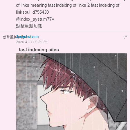
of links meaning
fast indexing of links 2
fast indexing of
linksoul
d755430
@index_systum77=
點擊重新加載
Josephstymn
#
點擊重新加載
5
2026-4-27 00:29:25
fast indexing sites