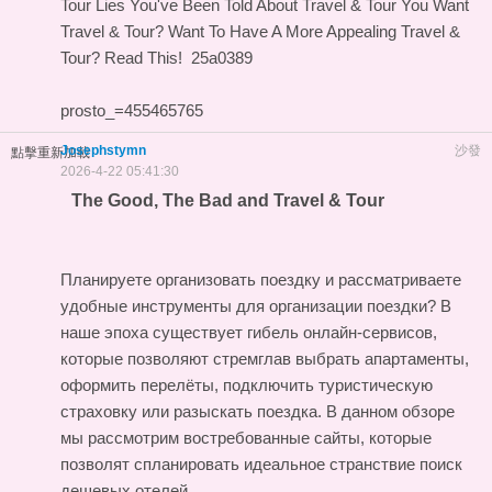
Tour
Lies You've Been Told About Travel & Tour
You Want
Travel & Tour?
Want To Have A More Appealing Travel &
Tour? Read This!
25a0389
prosto_=455465765
Josephstymn
沙發
點擊重新加載
2026-4-22 05:41:30
The Good, The Bad and Travel & Tour
Планируете организовать поездку и рассматриваете
удобные инструменты для организации поездки? В
наше эпоха существует гибель онлайн-сервисов,
которые позволяют стремглав выбрать апартаменты,
оформить перелёты, подключить туристическую
страховку или разыскать поездка. В данном обзоре
мы рассмотрим востребованные сайты, которые
позволят спланировать идеальное странствие
поиск
дешевых отелей