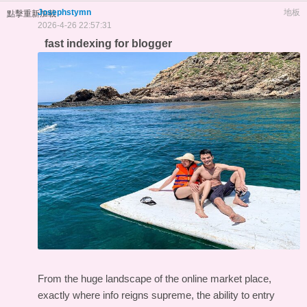
Josephstymn
地板
點擊重新加載
2026-4-26 22:57:31
fast indexing for blogger
From the huge landscape of the online market place,
exactly where info reigns supreme, the ability to entry