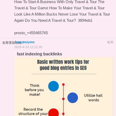
How To Start A Business With Only Travel & Tour
The
Travel & Tour Game
How To Make Your Travel & Tour
Look Like A Million Bucks
Never Lose Your Travel & Tour
Again
Do You Need A Travel & Tour?
3894eb1
prosto_=455465765
Josephstymn
板凳
點擊重新加載
2026-4-24 12:22:28
fast indexing backlinks