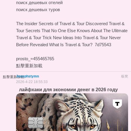
поиск дешевых отелей
поиск дешевых туров
The Insider Secrets of Travel & Tour Discovered
Travel &
Tour Secrets That No One Else Knows About
The Ulitmate
Travel & Tour Trick
New Ideas Into Travel & Tour Never
Before Revealed
What Is Travel & Tour?
7d75543
prosto_=455465765
點擊重新加載
Josephstymn
板凳
點擊重新加載
2026-4-22 18:55:33
лайфхаки для экономии денег в 2026 году