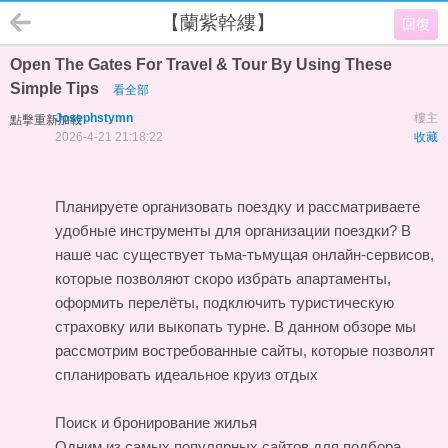
【蘭紫幹縷】
回復
Open The Gates For Travel & Tour By Using These
Simple Tips
看全部
Josephstymn
樓主
點擊重新加載
2026-4-21 21:18:22
收藏
Планируете организовать поездку и рассматриваете
удобные инструменты для организации поездки? В
наше час существует тьма-тьмущая онлайн-сервисов,
которые позволяют скоро избрать апартаменты,
оформить перелёты, подключить туристическую
страховку или выкопать турне. В данном обзоре мы
рассмотрим востребованные сайты, которые позволят
спланировать идеальное круиз
отдых
Поиск и бронирование жилья
Одним из самых популярных сайтов для подбора