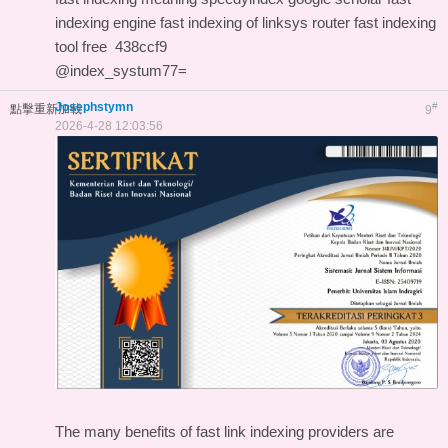
indexing engine
fast indexing of linksys router
fast indexing
tool free
438ccf9
@index_systum77=
Josephstymn
#
點擊重新加載
9
2026-4-28 12:03:56
The many benefits of fast link indexing providers are