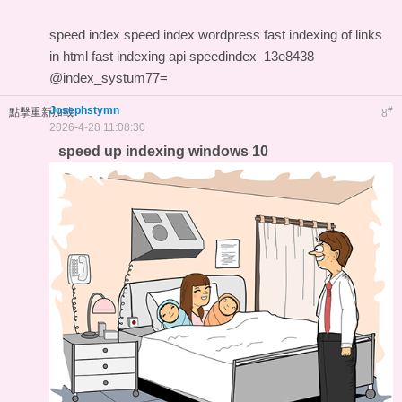
speed index
speed index wordpress
fast indexing of links
in html
fast indexing api
speedindex
13e8438
@index_systum77=
Josephstymn
#
點擊重新加載
8
2026-4-28 11:08:30
speed up indexing windows 10