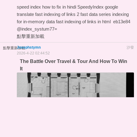
speed index how to fix in hindi
SpeedyIndex google
translate
fast indexing of links 2
fast data series indexing
for in-memory data
fast indexing of links in html
eb13e84
@index_systum77=
點擊重新加載
Josephstymn
沙發
點擊重新加載
2026-4-22 02:44:52
The Battle Over Travel & Tour And How To Win
It