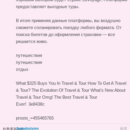
предоставляет выгодные туры.
В итоге применяя данные платформы, вы воздушно
сможете спланировать поездку любого формата. От
поиска билетов до оформления страховки — все
решается живо.
путешествия
путешествия
отдых
What $325 Buys You In Travel & Tour
How To Get A Travel
& Tour?
The Evolution Of Travel & Tour
What's New About
Travel & Tour
Omg! The Best Travel & Tour
Ever!
3e8438c
prosto_=455465765
Josephstymn
板凳
點擊重新加載