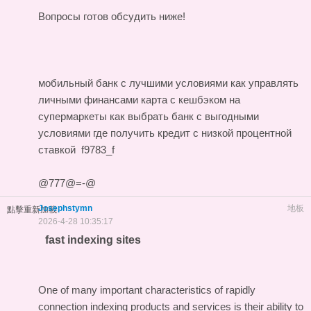
Вопросы готов обсудить ниже!
мобильный банк с лучшими условиями
как управлять
личными финансами
карта с кешбэком на
супермаркеты
как выбрать банк с выгодными
условиями
где получить кредит с низкой процентной
ставкой
f9783_f
@777@=-@
Josephstymn
地板
點擊重新加載
2026-4-28 10:35:17
fast indexing sites
One of many important characteristics of rapidly
connection indexing products and services is their ability to