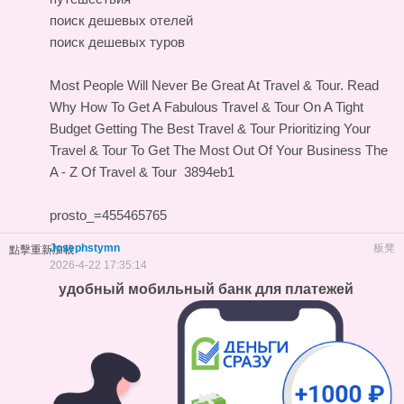
поиск дешевых отелей
поиск дешевых туров
Most People Will Never Be Great At Travel & Tour. Read
Why
How To Get A Fabulous Travel & Tour On A Tight
Budget
Getting The Best Travel & Tour
Prioritizing Your
Travel & Tour To Get The Most Out Of Your Business
The
A - Z Of Travel & Tour
3894eb1
prosto_=455465765
Josephstymn
板凳
點擊重新加載
2026-4-22 17:35:14
удобный мобильный банк для платежей