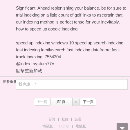
Significant! Ahead replenishing your balance, be for sure to
trial indexing on a little count of golf links to ascertain that
our indexing method is perfect tense for your inevitably.
how to speed up google indexing
speed up indexing windows 10
speed up search indexing
fast indexing familysearch
fast indexing dataframe
fast-
track indexing
7554304
@index_systum77=
點擊重新加載
點擊重新加載
上一頁
第1頁
下一頁
首頁
|
登錄
|
註冊
簡易版
|
觸屏版
|
電腦版
|