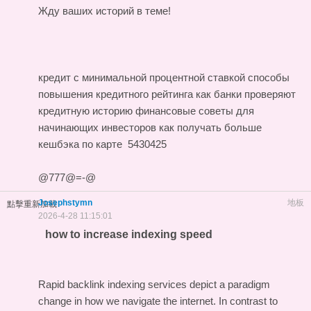
Жду ваших историй в теме!
кредит с минимальной процентной ставкой
способы
повышения кредитного рейтинга
как банки проверяют
кредитную историю
финансовые советы для
начинающих инвесторов
как получать больше
кешбэка по карте
5430425
@777@=-@
Josephstymn
地板
點擊重新加載
2026-4-28 11:15:01
how to increase indexing speed
Rapid backlink indexing services depict a paradigm
change in how we navigate the internet. In contrast to