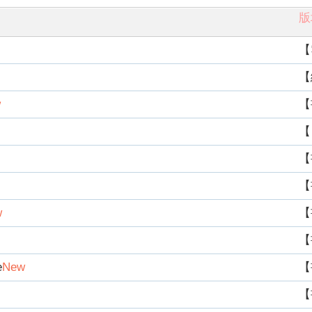
版
【
【
w
【
【
【
【
w
【
【
е
New
【
【