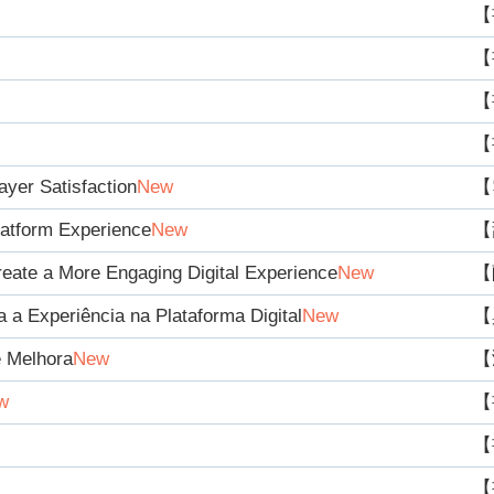
【
【
【
【
yer Satisfaction
New
【
atform Experience
New
【
ate a More Engaging Digital Experience
New
【
a Experiência na Plataforma Digital
New
【
e Melhora
New
【
w
【
【
【