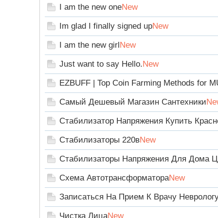
I am the new one
New
Im glad I finally signed up
New
I am the new girl
New
Just want to say Hello.
New
EZBUFF | Top Coin Farming Methods for M
Самый Дешевый Магазин Сантехники
Ne
Стабилизатор Напряжения Купить Красн
Стабилизаторы 220в
New
Стабилизаторы Напряжения Для Дома 
Схема Автотрансформатора
New
Записаться На Прием К Врачу Невролог
Чистка Лица
New