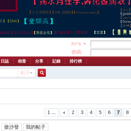
用戶名
密碼
日誌
相冊
分享
記錄
排行榜
帖子
搜
索
1 ...
2
3
4
5
6
7
8
搶沙發
我的帖子