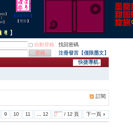
自動登錄
找回密碼
登錄
注冊發言【僅限墨文】
快捷導航
訂閱
9
10
11
... 12
/ 12 頁
下一頁