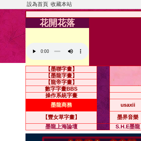
設為首頁
收藏本站
花開花落
【墨聯字畫】
【墨龍字畫】
【龍帝字畫】
數字字畫BBS
操作系統字畫
墨龍商務
usaxii
【豐女草字畫】
墨界音樂
墨龍上海論壇
S.H.E墨龍