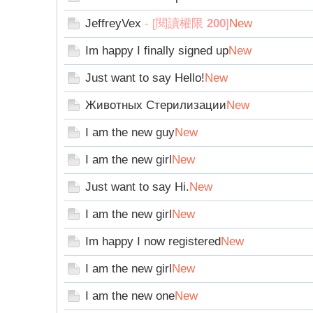
字
JeffreyVex
- [閱讀權限
200
]
New
Im happy I finally signed up
New
Just want to say Hello!
New
Животных Стерилизации
New
I am the new guy
New
畫
I am the new girl
New
Just want to say Hi.
New
I am the new girl
New
Im happy I now registered
New
I am the new girl
New
I am the new one
New
譚