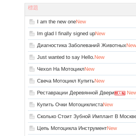
標題
I am the new one
New
Im glad I finally signed up
New
論
Диагностика Заболеваний Животных
Ne
Just wanted to say Hello.
New
Чехол На Мотоцикл
New
Свеча Мотоцикл Купить
New
Реставрации Деревянной Двери
Ne
壇
Купить Очки Мотоциклиста
New
Сколько Стоит Зубной Имплант В Москв
Цепь Мотоцикла Инструмент
New