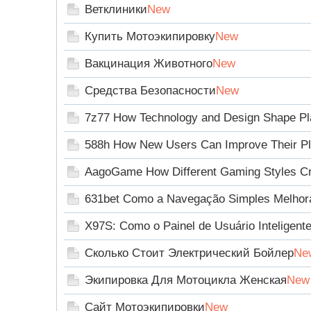
Ветклиники
New
Купить Мотоэкипировку
New
】
Вакцинация Животного
New
Средства Безопасности
New
7z77 How Technology and Design Shape Pla
588h How New Users Can Improve Their Pl
AagoGame How Different Gaming Styles Cre
-
631bet Como a Navegação Simples Melhora 
X97S: Como o Painel de Usuário Inteligent
Сколько Стоит Электрический Бойлер
Ne
Экипировка Для Мотоцикла Женская
New
Сайт Мотоэкипировки
New