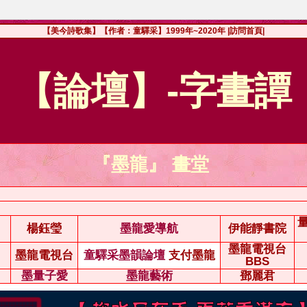
【美今詩歌集】【作者：童驛采】1999年~2020年
|訪問首頁|
【論壇】-字畫譚
『墨龍』 畫堂
楊鈺瑩
墨龍愛導航
伊能靜書院
墨龍電視台
墨龍電視台
童驛采墨韻論壇
支付墨龍
BBS
墨量子愛
墨龍藝術
鄧麗君