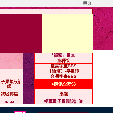
墨龍
『墨龍』畫堂 |
童驛采
篁宮字畫BBS
【論壇】-字畫譚
台灣字畫BBS
量子景觀設計
●腾讯企鹅98
師
我啦傳媒
墨龍
ioiaa
楊冪量子景觀設計師