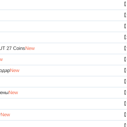
【
【
【
【
UT 27 Coins
New
【
w
【
одар
New
【
【
Цены
New
【
【
у
New
【
【