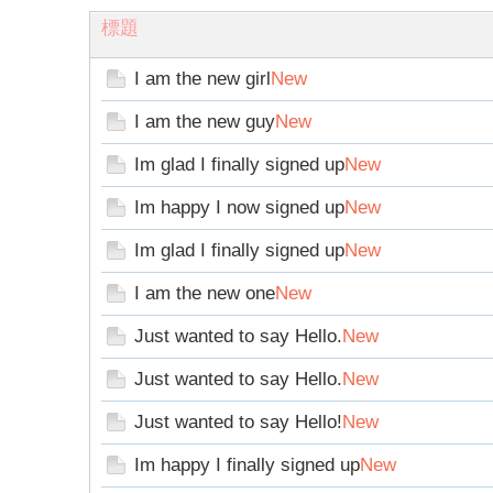
標題
I am the new girl
New
I am the new guy
New
論
Im glad I finally signed up
New
Im happy I now signed up
New
Im glad I finally signed up
New
I am the new one
New
Just wanted to say Hello.
New
壇
Just wanted to say Hello.
New
Just wanted to say Hello!
New
Im happy I finally signed up
New