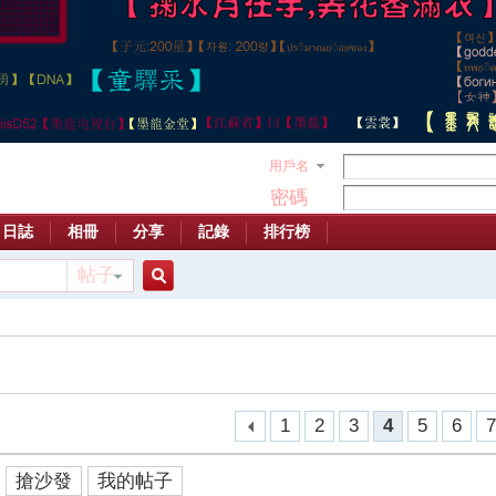
用戶名
密碼
日誌
相冊
分享
記錄
排行榜
帖子
搜
索
1
2
3
4
5
6
搶沙發
我的帖子