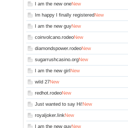
I am the new one
New
Im happy I finally registered
New
】
I am the new guy
New
coinvolcano.rodeo
New
diamondspower.rodeo
New
sugarrushcasino.org
New
I am the new girl
New
-
wild 27
New
redhot.rodeo
New
Just wanted to say Hi!
New
royaljoker.link
New
I am the new guy
New