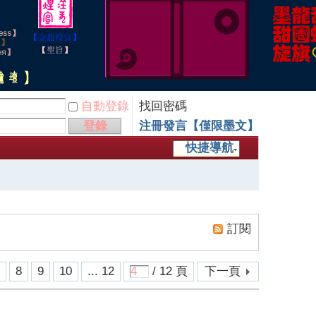
自動登錄
找回密碼
登錄
注冊發言【僅限墨文】
快捷導航
訂閱
7
8
9
10
... 12
/ 12 頁
下一頁