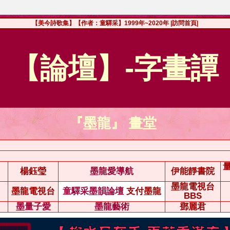
【美今詩歌集】【作者：童驛采】1999年~2020年
|訪問首頁|
【論壇】-字畫譚
『墨龍』 畫堂
楊鈺瑩
墨龍愛導航
伊能靜書院
墨龍電視台
墨龍電視台
童驛采墨韻論壇
支付墨龍
BBS
墨量子愛
墨龍藝術
鄧麗君