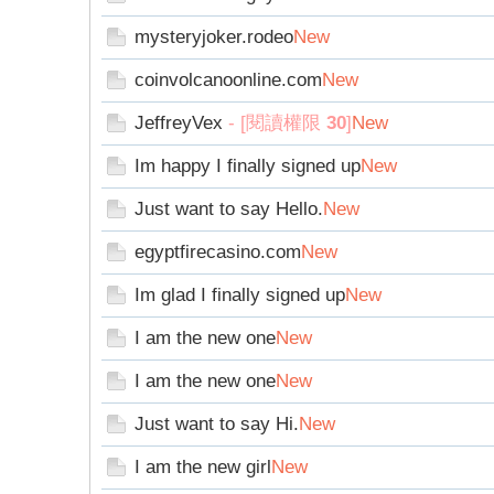
字
mysteryjoker.rodeo
New
coinvolcanoonline.com
New
JeffreyVex
- [閱讀權限
30
]
New
Im happy I finally signed up
New
Just want to say Hello.
New
畫
egyptfirecasino.com
New
Im glad I finally signed up
New
I am the new one
New
I am the new one
New
Just want to say Hi.
New
I am the new girl
New
譚