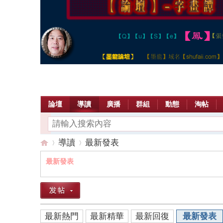
論壇
導讀
廣播
群組
動態
淘帖
導讀
最新發表
最新發表
【
»
›
最新熱門
最新精華
最新回復
最新發表