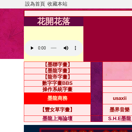
設為首頁
收藏本站
花開花落
【墨聯字畫】
【墨龍字畫】
【龍帝字畫】
數字字畫BBS
操作系統字畫
墨龍商務
usaxii
【豐女草字畫】
墨界音樂
墨龍上海論壇
S.H.E墨龍