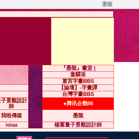
墨龍
『墨龍』畫堂 |
童驛采
篁宮字畫BBS
【論壇】-字畫譚
台灣字畫BBS
量子景觀設計
●腾讯企鹅98
師
我啦傳媒
墨龍
ioiaa
楊冪量子景觀設計師