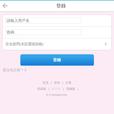
登錄
安全提問(未設置請忽略)
登錄
還沒有註冊？
首頁
|
登錄
|
註冊
簡易版
|
觸屏版
|
電腦版
|
© Comsenz Inc.