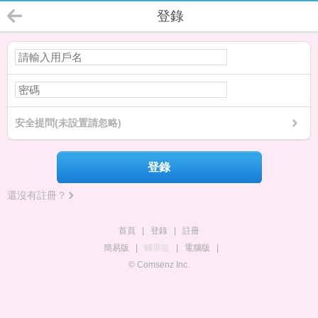
登錄
安全提問(未設置請忽略)
登錄
還沒有註冊？
首頁
|
登錄
|
註冊
簡易版
|
觸屏版
|
電腦版
|
© Comsenz Inc.