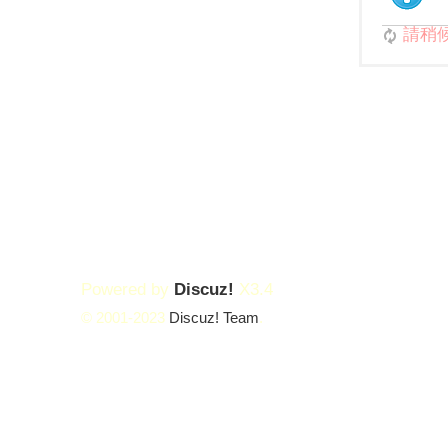
請稍候.
Powered by
Discuz!
X3.4
© 2001-2023
Discuz! Team
.