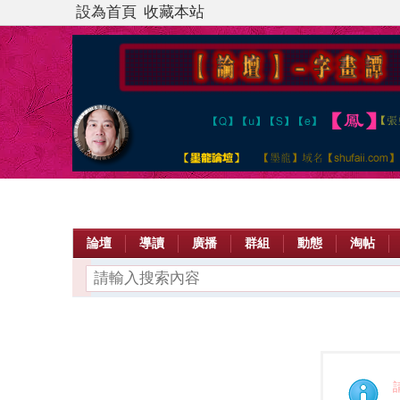
設為首頁
收藏本站
論壇
導讀
廣播
群組
動態
淘帖