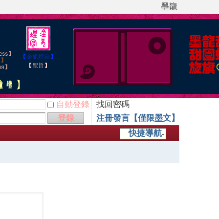
墨龍
自動登錄
找回密碼
登錄
注冊發言【僅限墨文】
快捷導航