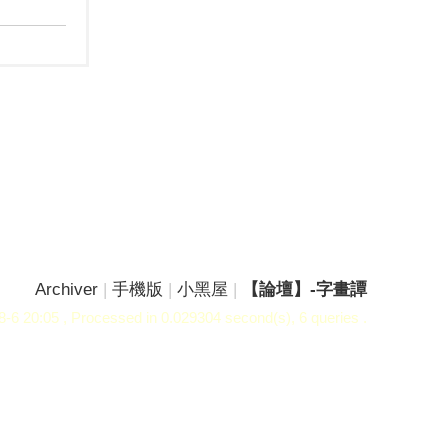
Archiver
|
手機版
|
小黑屋
|
【論壇】-字畫譚
-6 20:05
, Processed in 0.029304 second(s), 6 queries .