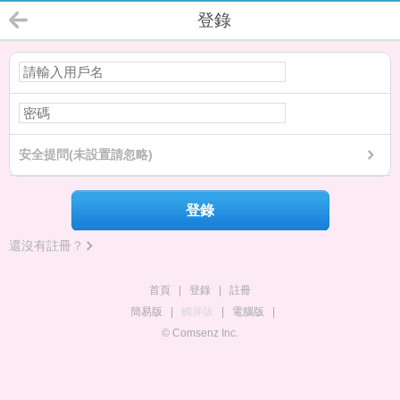
登錄
安全提問(未設置請忽略)
登錄
還沒有註冊？
首頁
|
登錄
|
註冊
簡易版
|
觸屏版
|
電腦版
|
© Comsenz Inc.